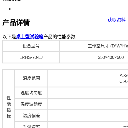
获取资料
产品详情
以下是
桌上型试验箱
产品的性能参数
设备型号
工作室尺寸 (D*W*H)
LRHS-70-LJ
350×400×500
A:
温度范围
C:-
温度均匀度
性
能
温度波动度
指
温度偏差
标
升温速率
常