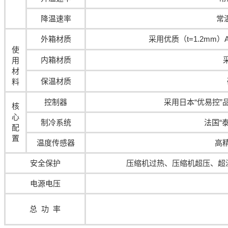
降温速率
常温
外箱材质
采用优质（t=1.2m
使
内箱材质
用
材
保温材质
料
控制器
采用日本“优易控
核
心
制冷系统
法国“
配
置
温度传感器
高精
安全保护
压缩机过热、压缩机超压、超
电源电压
总 功 率